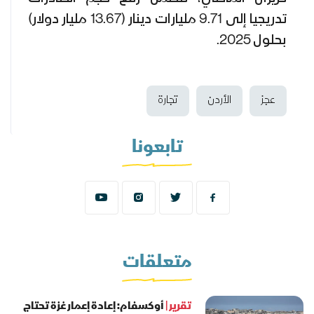
تدريجيا إلى 9.71 مليارات دينار (13.67 مليار دولار)
بحلول 2025.
عجز
الأردن
تجارة
تابعونا
متعلقات
تقرير |
أوكسفام: إعادة إعمار غزة تحتاج