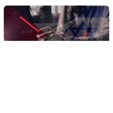
المنقبون - The Miners - محمد عبدالله
ارتفعت فرضية بنك مورغان ستانلي وبنوك
استثمار أخرى، لحدوث ركود في الولايات
المتحدة وينتقل إلى أوروبا، العام المقبل، إلى
متوسط 85% مقارنة مع متوسط 68% في
يوليو/تموز الماضي.
الركود الذي يتوقع أن يكون معتدلا ولا يتجاوز 8