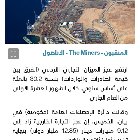
المنقبون - The Miners - الأناضول
ارتفع عجز الميزان التجاري الأردني (الفرق بين
قيمة الصادرات والواردات) بنسبة 30.2 بالمئة
على أساس سنوي، خلال الشهور العشرة الأولى
من العام الجاري.
وقالت دائرة الإحصاءات العامة (حكومية) في
بيان، الخميس، إن عجز التجارة الخارجية زاد إلى
9.12 مليارات دينار (12.85 مليار دولار) بنهاية