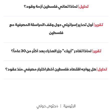
تحليل |
لماذا تعاني فلسطين أزمة وقود؟
تقرير |
أول تحذير إسرائيلي حول وقف المراسلة المصرفية مع
فلسطين
تقرير |
لماذا تغادر "أيبك" جزر العذراء بعد أكثر من 30 عاماً؟
تحليل |
هل يواجه اقتصاد فلسطين أخطر اختبار مصرفي منذ عقود؟
الرئيسية
محتوى دولي