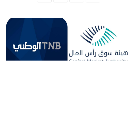
المنقبون - The Miners
أورد إفصاح لهيئة سوق رأس المال الفلسطينية،
تستفسر فيه عن إعلان مراقب الشركات في وزارة
الاقتصاد الوطني، طارق المصري، بشأن اجتماع
غير عادي للهيئة العامة للبنك الوطني.