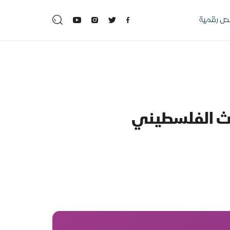
 رقمية
اث الفلسطيني