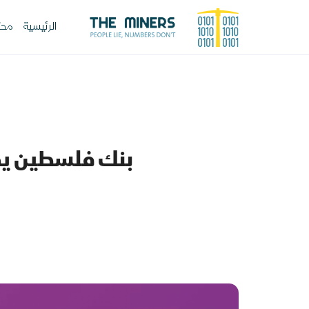
الرئيسية
محت
بنك فلسطين يط