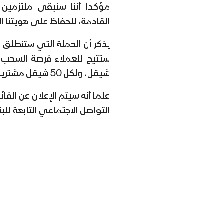
مؤكداً أننا سنبقى ملتزمين ب
القادمة، للحفاظ على هويتنا الر
يذكر أن الحملة التي ستنطلق 
شيقل، ولكل 50 شيقل مشتريات فرصة بالفوز.
علماً أنه سيتم الإعلان عن ال
التواصل الاجتماعي التابعة للب