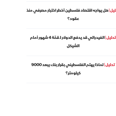
يل |
هل يواجه اقتصاد فلسطين أخطر اختبار مصرفي منذ
عقود؟
تحليل |
الفيدرالي قد يدفع الدولار لـ قمّة 4 شهور أمام
الشيكل
تحليل |
لماذا يهتم الفلسطيني بقرار بنك يبعد 9000
كيلومتر؟