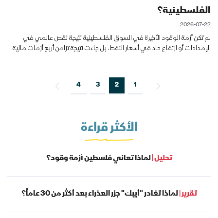
الفلسطينية؟
2026-07-22
لم تكن أزمة الوقود الأخيرة في السوق الفلسطينية نتيجة نقص عالمي في
الإمدادات أو ارتفاع حاد في أسعار النفط، بل جاءت نتيجة تزامن أربع أزمات مالية
وسياسية ولوجستية في الوقت نفسه، ما أدى إلى اختناق غير مسب
4
3
2
1
الأكثر قراءة
تحليل |
لماذا تعاني فلسطين أزمة وقود؟
تقرير |
لماذا تغادر "أيبك" جزر العذراء بعد أكثر من 30 عاماً؟