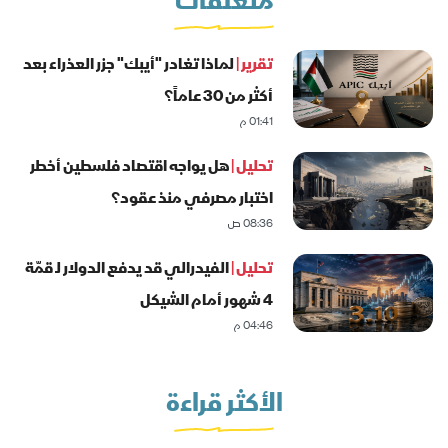
متعلقات
تقرير |
لماذا تغادر "أيبك" جزر العذراء بعد
أكثر من 30 عاماً؟
01:41 م
تحليل |
هل يواجه اقتصاد فلسطين أخطر
اختبار مصرفي منذ عقود؟
08:36 ص
تحليل |
الفيدرالي قد يدفع الدولار لـ قمّة
4 شهور أمام الشيكل
04:46 م
الأكثر قراءة