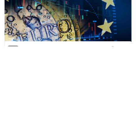
المنقّبون - The Miners
تراجعت قيمة اليورو الثلاثاء لتبلغ دولارا واحدا،
في مستوى لم يُسجّل منذ طُرحت العملة
الموحدة للتداول قبل عشرين عامًا. ما هي
التداعيات الملموسة لهذا التراجع في قيمة
العملة الأوروبية؟
يتم تحرير فواتير نحو نصف المنتجات الواردة إلى
منطقة اليورو بالدولار مقابل أقل من 40 بالمئة
باليورو، بحسب بيانات مكتب الإحصاءات الأوروبي