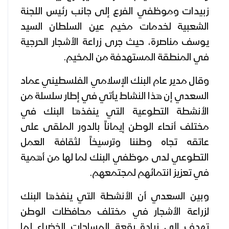
زبيدات وموظفي الفرع إلى جانب رئيس اللجنة
الشعبية لخدمات مخيم عين السلطان السيد
يوسف مناصرة، حيث جرى زراعة الأشجار الحرجية
في المنطقة المستهدفة من المخيم.
وقال مدير عام البنك الإسلامي الفلسطيني عماد
السعدي إن هذا النشاط يأتي في إطار سلسلة من
الأنشطة التطوعية التي ينفذها البنك في
مختلف أنحاء الوطن إيماناً بالدور الملقى على
عاتقه تجاه وطننا وترسيخاً لثقافة العمل
التطوعي لدى موظفي البنك لما لها من أهمية
في تعزيز انتمائهم لمجتمعهم.
وبين السعدي أن الأنشطة التي ينفذها البنك
لزراعة الأشجار في مختلف محافظات الوطن
تهدف إلى زيادة رقعة المساحات الخضراء لما