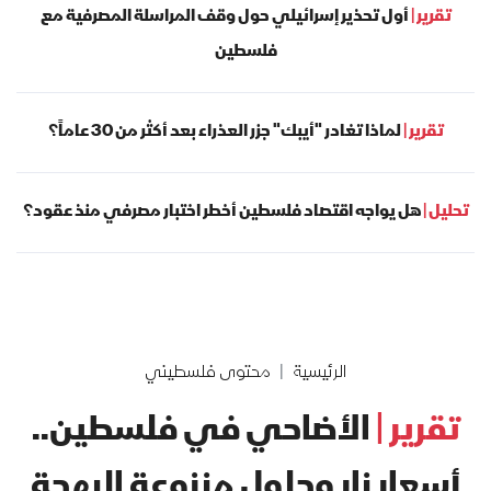
تقرير |
أول تحذير إسرائيلي حول وقف المراسلة المصرفية مع
فلسطين
تقرير |
لماذا تغادر "أيبك" جزر العذراء بعد أكثر من 30 عاماً؟
تحليل |
هل يواجه اقتصاد فلسطين أخطر اختبار مصرفي منذ عقود؟
الرئيسية
محتوى فلسطيني
تقرير |
الأضاحي في فلسطين..
أسعار نار وحلول منزوعة البهجة