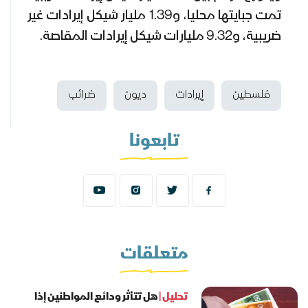
تمت جبايتها محليا، و1.39 مليار شيكل إيرادات غير
ضريبية، و9.32 مليارات شيكل إيرادات المقاصة.
فلسطين
إيرادات
ديون
ضرائب
تابعونا
متعلقات
تحليل |
هل تتأثر ودائع المواطنين إذا