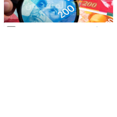
المنقّبون - The Miners
صعد الدولار الأمريكي قليلا أمام الشيكل
الإسرائيلي في بداية تعاملات اليوم الجمعة، بعد
تراجع طفيف في تعاملات الخميس، وسط حالة
من عدم اليقين إزاء توجه الدولار، بالتزامن مع
انكماش الاقتصاد الأمريكي.
وانكمش الاقتصاد الأمريكي بنسبة 1.5% في
الربع الأول 2022 على أساس فصلي، في القراءة
الثانية، بعد أن أظهرت القراءة الأولى انكماشا
بنسبة 1.4%.