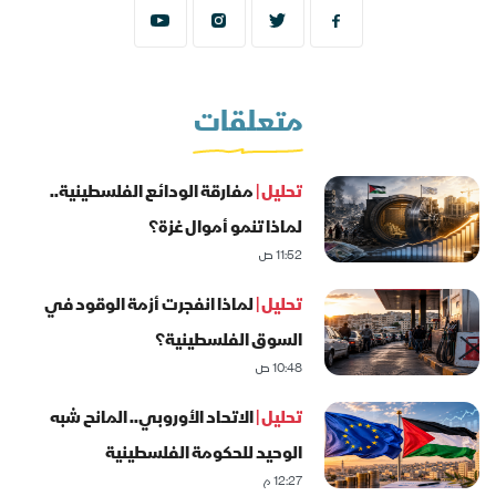
متعلقات
تحليل |
مفارقة الودائع الفلسطينية..
لماذا تنمو أموال غزة؟
11:52 ص
تحليل |
لماذا انفجرت أزمة الوقود في
السوق الفلسطينية؟
10:48 ص
تحليل |
الاتحاد الأوروبي.. المانح شبه
الوحيد للحكومة الفلسطينية
12:27 م