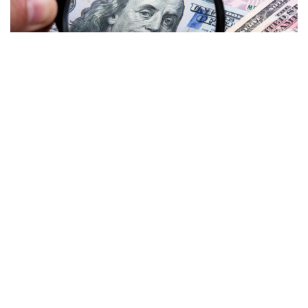
المنقّبون - The Miners / محمد خبيصة
قال وزير المالية الفلسطيني شكري بشارة، إن
المنح الخارجية الواردة لدعم الموازنة للعام
الجاري، بلغت صفر دولار منذ مطلع العام الجاري
حتى أبريل/نيسان 2022.
وأبلغ بشارة منصة "المنقّبون" في تصريحات
خاصة، أن الحكومة الفلسطينية أصبحت لا تتوقع
أي دعم من الخارج بسبب تحول أنظار المانحين
إلى أوكرانيا والحرب الدائرة، والدعم المقدم لها.