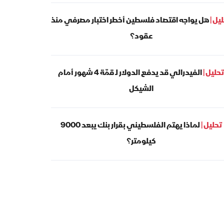
يل |
هل يواجه اقتصاد فلسطين أخطر اختبار مصرفي منذ
عقود؟
تحليل |
الفيدرالي قد يدفع الدولار لـ قمّة 4 شهور أمام
الشيكل
تحليل |
لماذا يهتم الفلسطيني بقرار بنك يبعد 9000
كيلومتر؟