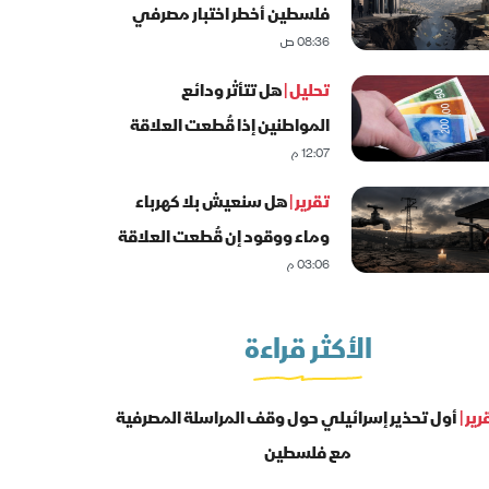
فلسطين أخطر اختبار مصرفي
08:36 ص
منذ عقود؟
تحليل |
هل تتأثر ودائع
المواطنين إذا قُطعت العلاقة
12:07 م
المصرفية مع إسرائيل؟
تقرير |
هل سنعيش بلا كهرباء
وماء ووقود إن قُطعت العلاقة
03:06 م
المصرفية مع إسرائيل؟
الأكثر قراءة
رير |
أول تحذير إسرائيلي حول وقف المراسلة المصرفية
مع فلسطين