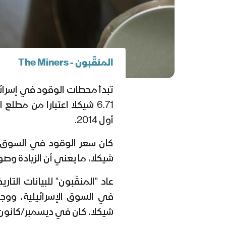
المنقّبون - The Miners
تبدأ محطات الوقود في إسرائيل
6.71 شيكلا اعتبارا من مط
أول 2014.
شيكلا، ما يعني أن الزيادة وصولا إلى
شيكلا، كان في ديسمبر/كانون أول 2014، بـ 6.90