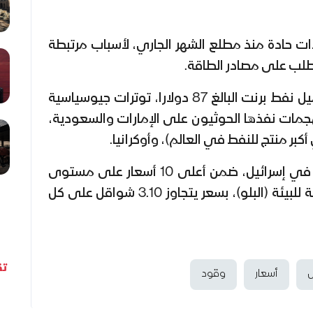
دات حادة منذ مطلع الشهر الجاري، لأسباب مرتبطة
 الطلب على مصادر الطاقة.
وزاد من الارتفاع في سعر برميل نفط برنت البالغ 87 دولارا، توترات جيوسياسية
مات نفذها الحوثيون على الإمارات والسعودية،
كبر منتج للنفط في العالم)، وأوكرانيا.
ويعتبر سعر البنزين 95 أوكتان في إسرائيل، ضمن أعلى 10 أسعار على مستوى
العالم، إذ تفرض تل أبيب ضريبة للبيئة (البلو)، بسعر يتجاوز 3.10 شواقل على كل
تق
ل
أسعار
وقود