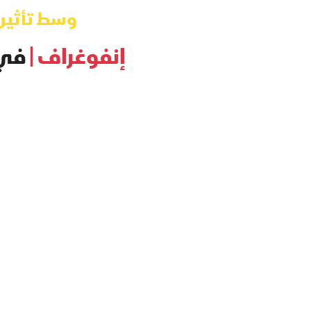
وسط تأثيرا
إنفوغراف |
في 2021.. مبيعات فولكسفاجن عن