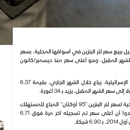
 ببيع سعر لتر البنزين في أسواقها المحلية، بسعر
لع الشهر المقبل، وهو أعلى سعر منذ ديسمبر/كانون
كان سعر الوقود في السوق الإسرائيلية، يباع خلال الشهر الجاري، بقيمة 6.37
 سعر الشهر المقبل، يزيد بـ 34 أغورة.
عاد "المنقّبون" للبيانات التاريخية لسعر لتر البنزين "95 أوكتان" المباع للمستهلك
في السوق الإسرائيلية، ووجدوا أن أعلى سعر تم تسجيله آخر مرة فوق 6.71
 شيكلا.