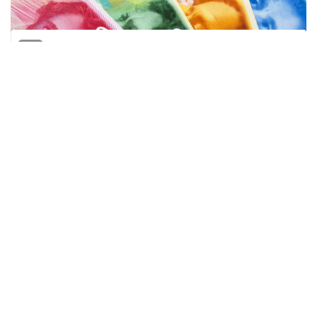
المنقبون - The Miners
لم يكن المبلغ كبيراً مقارنة بحجم احتياطيات النقد
الأجنبي التي تتجاوز 238 مليار دولار. لكن عملية
شراء بنك إسرائيل 801 مليون دولار من السوق
خلال مايو 2026 أثارت جدلاً يفوق بكثير حجم
التدخل نفسه.
فما كان يُفترض أن يكون إجراءً فنياً محدوداً
للحفاظ على انتظام سوق الصرف، تحول إلى
نقاش واسع حول شفافية البنك المركزي،
وأهدافه الحقيقية، ومستقبل الشيكل.
ما الذي حدث؟