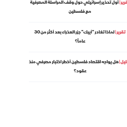
رير |
أول تحذير إسرائيلي حول وقف المراسلة المصرفية
مع فلسطين
تقرير |
لماذا تغادر "أيبك" جزر العذراء بعد أكثر من 30
عاماً؟
يل |
هل يواجه اقتصاد فلسطين أخطر اختبار مصرفي منذ
عقود؟