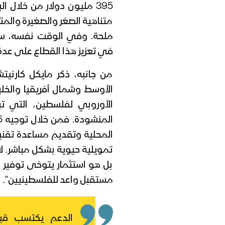
395 مليون دولار من خلال 
متناهية الصغر والصغيرة والم
في تعزيز هذا القطاع على عد
من جانبه، ذكر مايكل كارنيتشن
الأوسط وشمال أفريقيا والخليج
تمويلية حيوية بشكل مباشر. ل
بل هو استثمار يتوخى توفير 
مستقبل واعد للفلسطينيين".
الدعم يكتسب قي