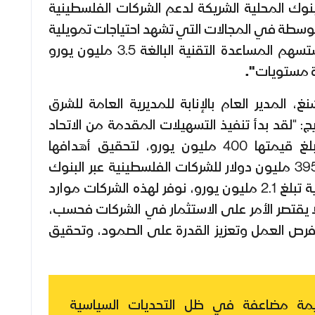
البنوك المحلية الشريكة لدعم الشركات الفلسطينية
توسطة في المجالات التي تشهد احتياجات تمويلية
ملحة. وفي الوقت نفسه، ستسهم المساعدة التقنية البالغة 3.5 مليون يورو
ة مستويات
".
غ، المدير العام بالإنابة للمديرية العامة للشرق
: "لقد بدأ تنفيذ التسهيلات المقدمة من الاتحاد
الأوروبي لفلسطين، التي تبلغ قيمتها 400 مليون يورو، لتحقيق أهدافها
المنشودة. فمن خلال توجيه 395 مليون دولار للشركات الفلسطينية عبر البنوك
المحلية وتقديم مساعدة تقنية تبلغ 2.1 مليون يورو، نوفر لهذه الشركات موارد
ا يقتصر الأمر على الاستثمار في الشركات فحسب،
فرص العمل وتعزيز القدرة على الصمود، وتحقيق
مة مضاعفة في ظل التحديات السياسية