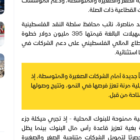
هية الصغر والصغيرة والمتوسطة، ودعم المؤسسات
ت القطاعية ذات الصلة.
 مناصرة، نائب محافظ سلطة النقد الفلسطينية
قائلًا: "يمثل تنفيذ حزمة التسهيلات البالغة قيمتها 395 مليون دولار خطوة
طاع المالي الفلسطيني على دعم الشركات في
استثنائية.
اً جديدة أمام الشركات الصغيرة والمتوسطة، إذ
ية مرنة تعزز فرصها في النمو، وتتيح وصولها
تاحة من قبل.
ممنوحة للبنوك المحلية - إذ تجري هيكلة جزء
بغية تعزيز قاعدة رأس مال البنوك بينما يظل
ريًا لتمويل الشركات متناهية الصغر والصغيرة