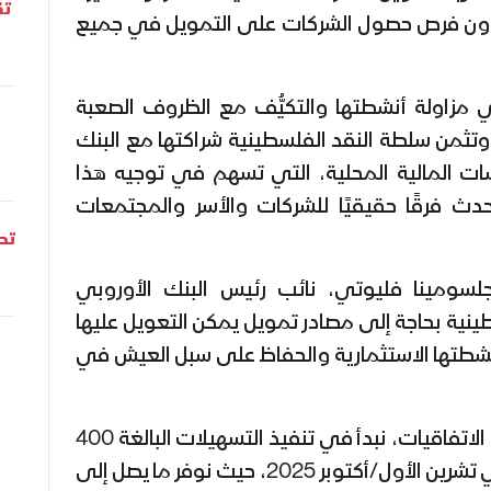
تق
عاون فرص حصول الشركات على التمويل في جميع
 مزاولة أنشطتها والتكيُّف مع الظروف الصعبة
تثمن سلطة النقد الفلسطينية شراكتها مع البنك
ات المالية المحلية، التي تسهم في توجيه هذا
دث فرقًا حقيقيًا للشركات والأسر والمجتمعات
تحل
ومينا فليوتي، نائب رئيس البنك الأوروبي
ينية بحاجة إلى مصادر تمويل يمكن التعويل عليها
شطتها الاستثمارية والحفاظ على سبل العيش في
وأردفت قائلة: "في ضوء هذه الاتفاقيات، نبدأ في تنفيذ التسهيلات البالغة 400
مليون يورو التي أُعلن عنها في تشرين الأول/أكتوبر 2025، حيث نوفر ما يصل إلى