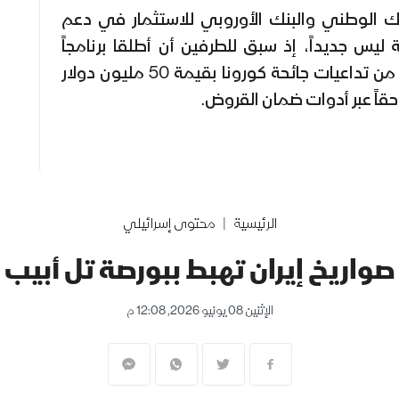
بنك الوطني والبنك الأوروبي للاستثمار في دعم
يس جديداً، إذ سبق للطرفين أن أطلقا برنامجاً
لتمويل تعافي هذه الشركات من تداعيات جائحة كورونا بقيمة 50 مليون دولار
حقاً عبر أدوات ضمان القروض.
الرئيسية
محتوى إسرائيلي
واريخ إيران تهبط ببورصة تل أبيب ا
الإثنين 08 يونيو 2026, 12:08 م