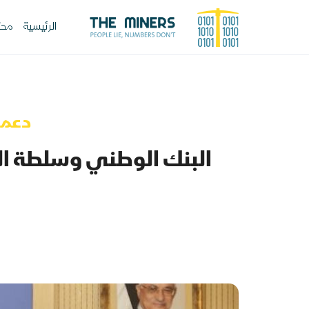
الرئيسية
محت
دعما
البنك الوطني وسلطة النقد يو