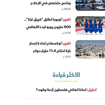
برنامج متخصص في الإعلام
08:03 م
الاقتصادي والمصرفي
تقرير |
أوروبا تطلق "فريق غزة"..
900 مليون يورو لبدء التعافي
01:25 م
المبكر
تقرير |
أوكسفام: إعادة إعمار
غزة تحتاج 71.4 مليار دولار
12:51 م
الأكثر قراءة
تحليل |
لماذا تعاني فلسطين أزمة وقود؟