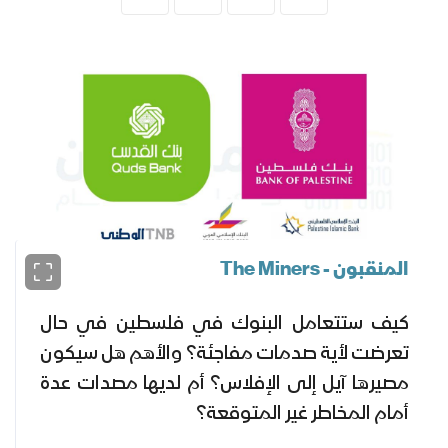
المنقبون - The Miners
كيف ستتعامل البنوك في فلسطين في حال
تعرضت لأية صدمات مفاجئة؟ والأهم هل سيكون
مصيرها آيل إلى الإفلاس؟ أم لديها مصدات عدة
أمام المخاطر غير المتوقعة؟