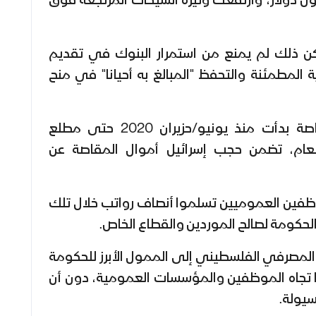
تقريبا إلى نحو 89 مليون دولار، وارتفعت وتيرة الشيكات المرتجعة فوق
كن ذلك لم يمنع من استمرار البنوك في تقديم
ية المطمئنة والتحفظ "المبالغ به أحيانا" في منح
وتبع أزمة كورونا، أزمة مقاصة بدأت منذ يونيو/حزيران 2020 حتى مطلع
عام، تضمن حجب إسرائيل أموال المقاصة عن
ظفين العموميين تسلموا أنصاف رواتب خلال تلك
لحكومة لصالح الموردين والقطاع الخاص.
المصرفي الفلسطيني إلى الممول الأبرز للحكومة
اتها تجاه الموظفين والمؤسسات العمومية، دون أن
يولة.