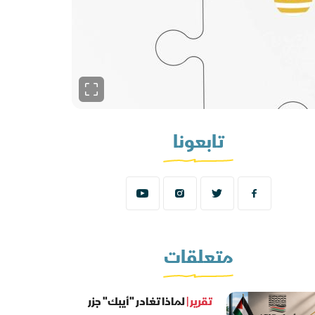
تابعونا
متعلقات
تقرير |
لماذا تغادر "أيبك" جزر