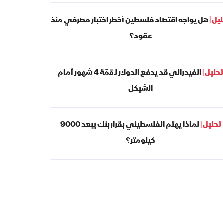
يل |
هل يواجه اقتصاد فلسطين أخطر اختبار مصرفي منذ
عقود؟
تحليل |
الفيدرالي قد يدفع الدولار لـ قمّة 4 شهور أمام
الشيكل
تحليل |
لماذا يهتم الفلسطيني بقرار بنك يبعد 9000
كيلومتر؟