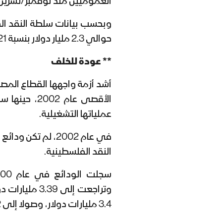
العموميين منذ نوفمبر/تشرين
وبحسب بيانات سلطة النقد ال
حوالي 2.3 مليار دولار بنسبة 21% من إجمالي الائتمان و14% من ودائع العملاء.
** عودة للخلف
أشد أزمة واجهها القطاع المص
الأقصى عام 2
عملياتها التشغيلية.
النقد الفلسطينية.
3.4 مليارات دولار، وصولا إلى 4.2 مليارات دولار في 2006.