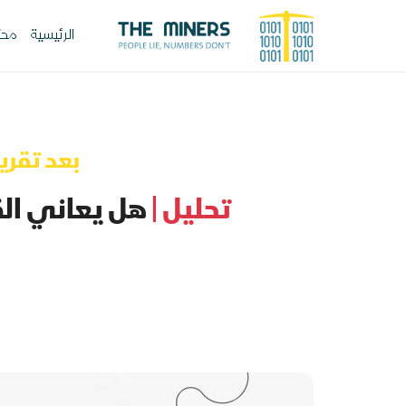
الرئيسية
محت
بعد تقري
تحليل |
هل يعاني القطاع