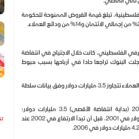
 ثاني الماضي.
فلسطينية، تبلغ قيمة القروض الممنوحة للحكومة
رفي الفلسطيني، كانت خلال الاجتياح في انتفاضة
200، حينها سجلت البنوك تراجعا حادا في أرباحها بسبب هبوط
في عام 2002، لم تكن ودائع العملاء تتجاوز 3.5 مليارات دولار وفق بيانات سلطة
سجلت الودائع في عام 2000 (بداية انتفاضة الأقصى) 3.5 مليارات دولار؛
وتراجعت إلى 3.39 مليارات دولار في 2001، قبل أن تبدأ الارتفاع في 2002 عند
تق