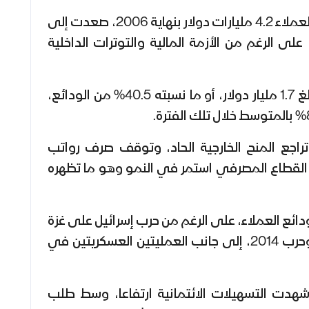
في تلك الفترة، بلغت ودائع العملاء 4.2 مليارات دولار بنهاية 2006، صعدت إلى
5. مليارات دولار في 2007، على الرغم من الأزمة المالية والتوترات الداخلية
أما الإقراض المصرفي، فقد بلغ 1.7 مليار دولار، أو ما نسبته 40.5% من الودائع،
راجع المنح الخارجية الحاد، وتوقف صرف رواتب
 القطاع المصرفي استمر في النمو وهو ما تظهره
ائع العملاء، على الرغم من حرب إسرائيل على غزة
في 2008 وفي عام 2012، وحرب 2014، إلى جانب العمليتين العسكريتين في
شهدت التسهيلات الائتمانية ارتفاعا، وسط طلب