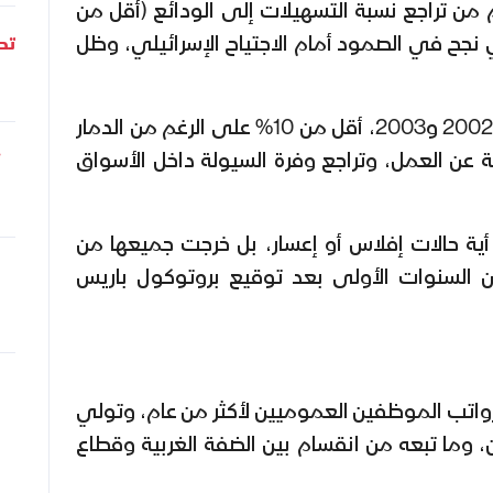
ن تراجع نسبة التسهيلات إلى الودائع (أقل من
في نجح في الصمود أمام الاجتياح الإسرائيلي، وظل
تحل
بلغت نسبة التعثر في عامي 2002 و2003، أقل من 10% على الرغم من الدمار
 عن العمل، وتراجع وفرة السيولة داخل الأسواق
ية حالات إفلاس أو إعسار، بل خرجت جميعها من
 من السنوات الأولى بعد توقيع بروتوكول باريس
م صرف رواتب الموظفين العموميين لأكثر من عام، وتولي
ما تبعه من انقسام بين الضفة الغربية وقطاع