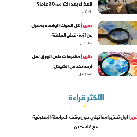
العذراء بعد أكثر من 30 عاماً؟
01:41 م
تقرير |
هل البنوك الوافدة بمعزل
عن أزمة قطع العلاقة
10:55 ص
المصرفية؟
تقرير |
مقترحات على الورق لحل
أزمة تكدس الشيكل
09:47 ص
الأكثر قراءة
رير |
أول تحذير إسرائيلي حول وقف المراسلة المصرفية
مع فلسطين