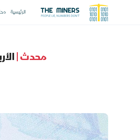
الرئيسية
محت
محدث |
الأرب