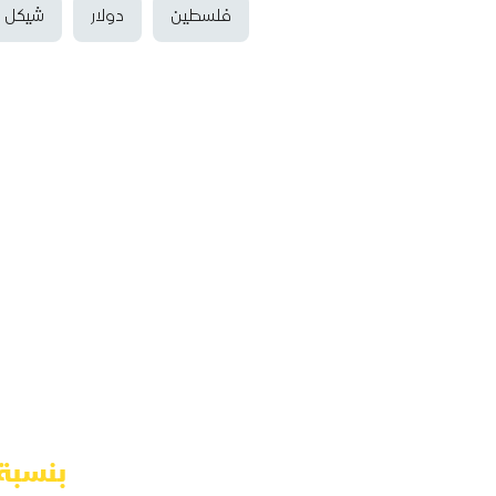
فلسطين
دولار
شيكل
بنسبة نمو 20.4% والموجودات