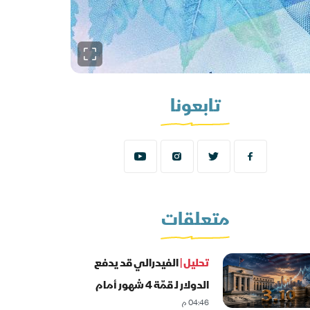
تابعونا
متعلقات
تحليل |
الفيدرالي قد يدفع
الدولار لـ قمّة 4 شهور أمام
04:46 م
الشيكل