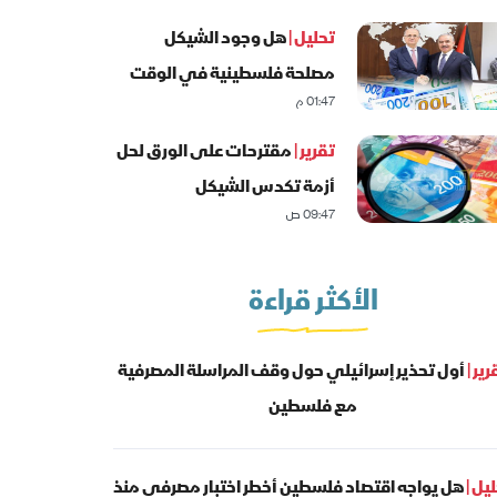
تحليل |
هل وجود الشيكل
مصلحة فلسطينية في الوقت
01:47 م
الحالي؟
تقرير |
مقترحات على الورق لحل
أزمة تكدس الشيكل
09:47 ص
الأكثر قراءة
رير |
أول تحذير إسرائيلي حول وقف المراسلة المصرفية
مع فلسطين
يل |
هل يواجه اقتصاد فلسطين أخطر اختبار مصرفي منذ