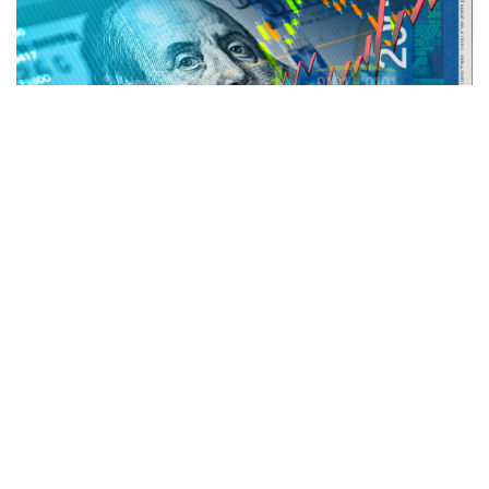
المنقّبون - The Miners / محمد خبيصة
لم يكن راسمو السياسة النقدية في بنك إسرائيل،
يتوقعون ارتفاع سعر صرف الشيكل بهذه القوة
أمام الدولار الأمريكي، مستعيدا معظم مكاسبه
التي فقدها في النصف الأول 2022.
اليوم الإثنين، وفي التعاملات الصباحية بلغ سعر
صرف الدولار 3.23 شيكلا، مقارنة مع 3.41 شيكلا
قبل نحو أسبوع من اليوم، ومقابل 3.46 شيكلا