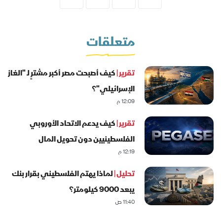
متعلقات
تقرير |
كيف أصبحت مصر أكبر مشترٍ لـ "الغاز
الإسرائيلي"؟
12:09 م
تقرير |
كيف يدعم الاتحاد الأوروبي
الفلسطينيين دون تحويل المال
12:19 م
للحكومة؟
تحليل |
لماذا يهتم الفلسطيني بقرار بنك
يبعد 9000 كيلومتر؟
11:40 ص