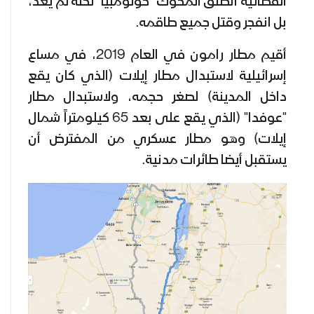
الفضائية انطلق المكوك "كولومبيا" لكنه لم يعد،
بل انفجر وقتل جميع طاقمه.
أقيم مطار رامون في العام 2019، في مساع
إسرائيلية لاستبدال مطار إيلات (الذي كان يقع
داخل المدينة) لصغر حجمه، ولاستبدال مطار
"عوفدا" (الذي يقع على بعد 65 كيلومتراً شمال
إيلات) وهو مطار عسكري من المفترض أن
يستقبل أيضا طائرات مدنية.