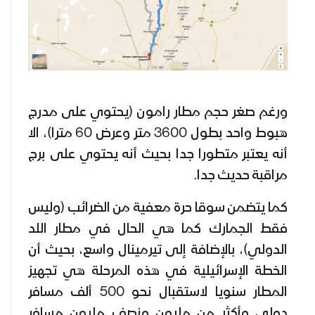
ورغم صغر حجم مطار رامون (يحتوي على مدرج
هبوط واحد بطول 3600 متر وعرض 60 مترا)، الا
أنه يعتبر متطورا جدا بحيث أنه يحتوي على برج
مراقبة حديث جدا.
كما يتضمن سوقا حرة معفية من الضرائب (وليس
فقط الجمارك كما هي الحال في مطار اللد
الدولي)، بالإضافة إلى تيرمينال واسع، بحيث أن
الخطة الإسرائيلية في هذه المرحلة هي تجهيز
المطار سنويا لاستقبال نحو 500 ألف مسافر
دولي وأكثر من مليون ونصف مليون مسافر