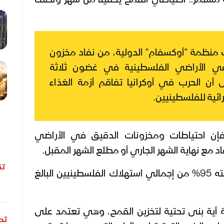
ة مستمر.. احتياطي القمح يكفينا من شهر ونصف
ت منظمة "أوكسفام" الدولية، من نفاد مخزون
ي الأراضي الفلسطينية في غضون ثلاثة
 أن الحرب في أوكرانيا تفاقم أزمة الغذاء
ئية للفلسطينيين.
إن احتياطات ومخزونات الدقيق في الأراضي
 مع نهاية الشهر الجاري أو مطلع الشهر المقبل.
تق
وتشكل واردات القمح ما نسبته 95% من إجمالي استهلاك الفلسطينيين البالغ
 أية بنى تحتية لتخزين القمح، وهي تعتمد على
تحل