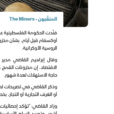
المنقّبون - The Miners
فنّدت الحكومة الفلسطينية عبر
أوكسفام قبل أيام، بشأن مخز
الروسية الأوكرانية.
وقال إبراهيم القاضي مدير ع
الاقتصاد، إن مخزونات القمح
حاجة الاستهلاك لعدة شهور.
وذكر القاضي في تصريحات لص
أو الغرف التجارية أو التجار،
وزاد القاضي: "تؤكد إحصائيات 