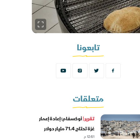
تابعونا
متعلقات
تقرير |
أوكسفام: إعادة إعمار
غزة تحتاج 71.4 مليار دولار
12:51 م