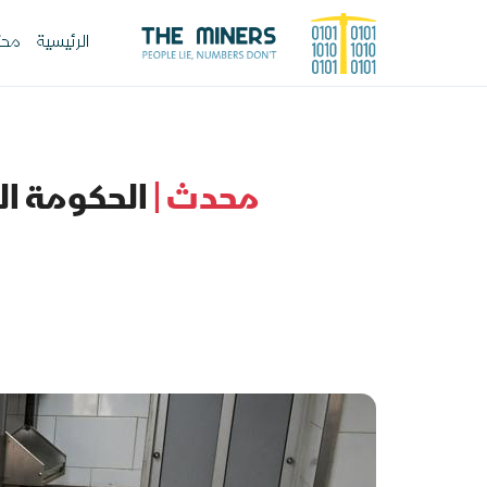
الرئيسية
محت
محدث |
الحكومة الف