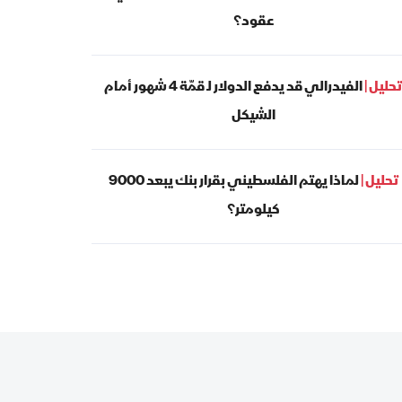
عقود؟
تحليل |
الفيدرالي قد يدفع الدولار لـ قمّة 4 شهور أمام
الشيكل
تحليل |
لماذا يهتم الفلسطيني بقرار بنك يبعد 9000
كيلومتر؟