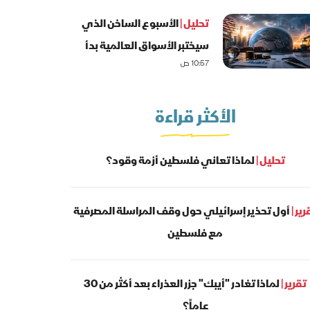
تحليل |
الأسبوع الساخن الذي
سيختبر الأسواق العالمية بدأ
10:57 ص
الأكثر قراءة
تحليل |
لماذا تعاني فلسطين أزمة وقود؟
رير |
أول تحذير إسرائيلي حول وقف المراسلة المصرفية
مع فلسطين
تقرير |
لماذا تغادر "أيبك" جزر العذراء بعد أكثر من 30
عاماً؟