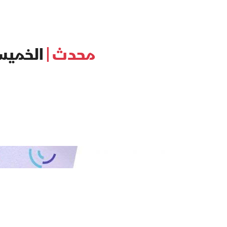
محدث |
الخميس.