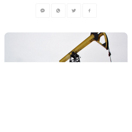
المنقّبون - The Miners
تسجل أسعار النفط الخام اليوم الخميس، أعلى
مستوياتها منذ الربع الأول 2014، عند 117.2 دولارا
لبرميل برنت في التعاملات الصباحية، وسط