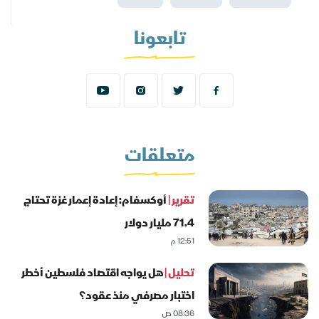
تابعونا
متعلقات
تقرير |
أوكسفام: إعادة إعمار غزة تحتاج
71.4 مليار دولار
12:51 م
تحليل |
هل يواجه اقتصاد فلسطين أخطر
اختبار مصرفي منذ عقود؟
08:36 ص