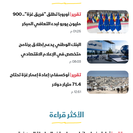
تقرير |
أوروبا تطلق "فريق غزة".. 900
مليون يورو لبدء التعافي المبكر
01:25 م
البنك الوطني يدعم إطلاق برنامج
متخصص في الإعلام الاقتصادي
08:03 م
والمصرفي
تقرير |
أوكسفام: إعادة إعمار غزة تحتاج
71.4 مليار دولار
12:51 م
الأكثر قراءة