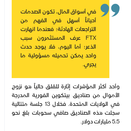
في أسواق المال، تكون الصدمات
أحياناً أسهل في الفهم من
التراجعات الهادئة؛ فعندما انهارت
FTX عرف المستثمرون سبب
الذعر؛ أما اليوم، فلا يوجد حدث
واحد يمكن تحميله مسؤولية ما
يجري.
وأحد أكثر المؤشرات إثارة للقلق حالياً هو نزوح
الأموال من صناديق بيتكوين الفورية المدرجة
في الولايات المتحدة. فخلال 13 جلسة متتالية
سجلت هذه الصناديق صافي سحوبات بلغ نحو
5.5 مليارات دولار.