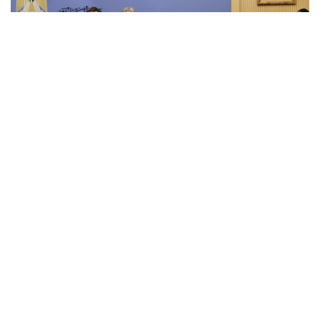
وقّعت سلطة النقد الفلسطينية والبنك الوطني
اتفاقية إطارية بقيمة 50 مليون دولار أمريكي؛
تُمكن الأخير من إعادة إقراض هذه المبالغ للشركات
الصغيرة والمتوسطة ومتناهية الصغر في
فلسطين.
وذلك في إطار تمويل بقيمة 400 مليون يورو
تموّله مفوضية الاتحاد الأوروبي وينفذه البنك
الأوروبي للاستثمار عبر سلطة النقد الفلسطينية