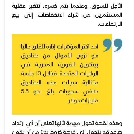
الأجل للسوق. وعندما يتم كسره، تتغير عقلية
المستثمرين من شراء الانخفاضات إلى بيع
الارتفاعات.
أحد أكثر المؤشرات إثارة للقلق حالياً
هو نزوح الأموال من صناديق
بيتكوين الفورية المدرجة في
الولايات المتحدة. فخلال 13 جلسة
متتالية سجلت هذه الصناديق
صافي سحوبات بلغ نحو 5.5
مليارات دولار.
وهذه نقطة تحول مهمة لأنها تعني أن أي ارتداد
صاعد قد يتحول إلى فرصة خروج بدلاً من أن يكون