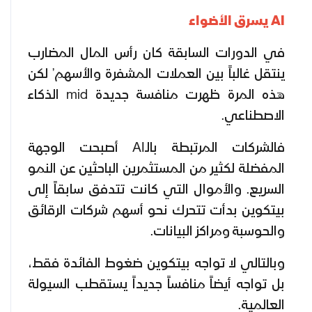
AI يسرق الأضواء
في الدورات السابقة كان رأس المال المضارب
ينتقل غالباً بين العملات المشفرة والأسهم’ لكن
هذه المرة ظهرت منافسة جديدة mid الذكاء
الاصطناعي.
فالشركات المرتبطة بالـAI أصبحت الوجهة
المفضلة لكثير من المستثمرين الباحثين عن النمو
السريع. والأموال التي كانت تتدفق سابقاً إلى
بيتكوين بدأت تتحرك نحو أسهم شركات الرقائق
والحوسبة ومراكز البيانات.
وبالتالي لا تواجه بيتكوين ضغوط الفائدة فقط،
بل تواجه أيضاً منافساً جديداً يستقطب السيولة
العالمية.