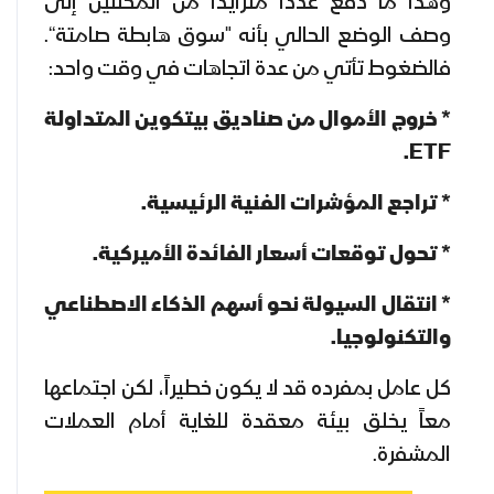
وهذا ما دفع عدداً متزايداً من المحللين إلى
وصف الوضع الحالي بأنه "سوق هابطة صامتة“.
فالضغوط تأتي من عدة اتجاهات في وقت واحد:
* خروج الأموال من صناديق بيتكوين المتداولة
ETF.
* تراجع المؤشرات الفنية الرئيسية.
* تحول توقعات أسعار الفائدة الأميركية.
* انتقال السيولة نحو أسهم الذكاء الاصطناعي
والتكنولوجيا.
كل عامل بمفرده قد لا يكون خطيراً، لكن اجتماعها
معاً يخلق بيئة معقدة للغاية أمام العملات
المشفرة.