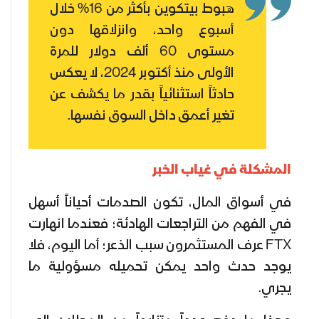
هبوط بيتكوين بأكثر من 16% خلال
أسبوع واحد، وانزلاقها دون
مستوى 60 ألف دولار للمرة
الأولى منذ أكتوبر 2024، لا يعكس
حادثاً استثنائياً بقدر ما يكشف عن
تغير أعمق داخل السوق نفسها.
المشكلة في غياب الخبر
في أسواق المال، تكون الصدمات أحياناً أسهل
في الفهم من التراجعات الهادئة؛ فعندما انهارت
FTX عرف المستثمرون سبب الذعر؛ أما اليوم، فلا
يوجد حدث واحد يمكن تحميله مسؤولية ما
يجري.