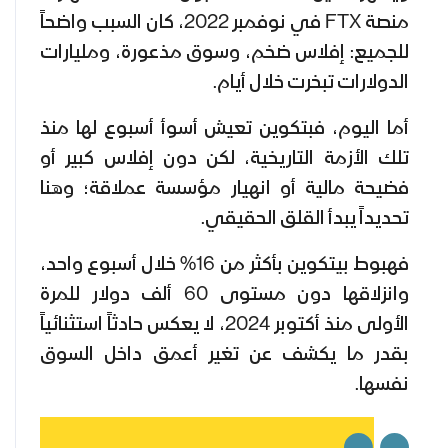
منصة FTX في نوفمبر 2022، كان السبب واضحاً
للجميع: إفلاس ضخم، وسوق مذعورة، ومليارات
الدولارات تبخرت خلال أيام.
أما اليوم، فبتكوين تعيش أسوأ أسبوع لها منذ
تلك الأزمة التاريخية، لكن دون إفلاس كبير أو
فضيحة مالية أو انهيار مؤسسة عملاقة؛ وهنا
تحديداً يبدأ القلق الحقيقي.
فهبوط بيتكوين بأكثر من 16% خلال أسبوع واحد،
وانزلاقها دون مستوى 60 ألف دولار للمرة
الأولى منذ أكتوبر 2024، لا يعكس حادثاً استثنائياً
بقدر ما يكشف عن تغير أعمق داخل السوق
نفسها.