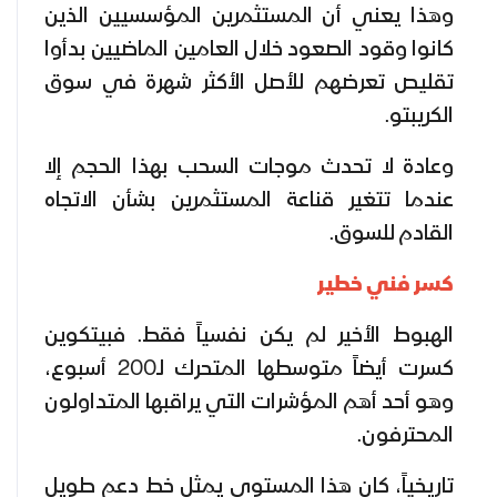
وهذا يعني أن المستثمرين المؤسسيين الذين
كانوا وقود الصعود خلال العامين الماضيين بدأوا
تقليص تعرضهم للأصل الأكثر شهرة في سوق
الكريبتو.
وعادة لا تحدث موجات السحب بهذا الحجم إلا
عندما تتغير قناعة المستثمرين بشأن الاتجاه
القادم للسوق.
كسر فني خطير
الهبوط الأخير لم يكن نفسياً فقط. فبيتكوين
كسرت أيضاً متوسطها المتحرك لـ200 أسبوع،
وهو أحد أهم المؤشرات التي يراقبها المتداولون
المحترفون.
تاريخياً، كان هذا المستوى يمثل خط دعم طويل