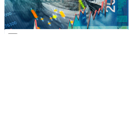
المنقبون - The Miners
سجّل الشيكل الإسرائيلي مكاسب ملحوظة أمام
الدولار الأميركي، رغم قرار بنك إسرائيل خفض
سعر الفائدة للمرة الثانية على التوالي بمقدار ربع
نقطة مئوية إلى 4%، في مفارقة تخالف
القاعدة الاقتصادية التقليدية التي تفترض أن
يؤدي خفض الفائدة إلى إضعاف العملة المحلية.
وتراجع الدولار، الاثنين، ليتداول دون مستوى
3.16 شيكل، مقتربا من أدنى مستوياته منذ فبراير
2022، حيث بلغ سعر صرفه 3.158 شيكل، مقارنة بـ