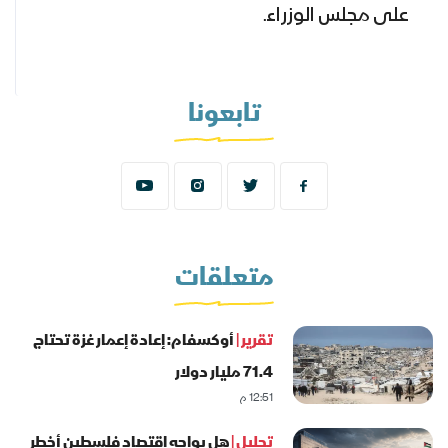
على مجلس الوزراء.
تابعونا
متعلقات
تقرير |
أوكسفام: إعادة إعمار غزة تحتاج
71.4 مليار دولار
12:51 م
تحليل |
هل يواجه اقتصاد فلسطين أخطر