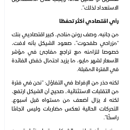
الاستعداد لذلك”.
رأي اقتصادي أكثر تحفظا
من جانبه، وصف رونن مناحم، كبير اقتصاديي بنك
“مزراحي طفحوت”، صعود الشيكل بأنه لافت،
خصوصا لتزامنه مع تراجع مفاجئ في مؤشر
الأسعار لشهر مايو، ما يزيد احتمال خفض الفائدة
في الفترة المقبلة.
لكنه حذر من الإفراط في التفاؤل: “نحن في فترة
من التقلبات الاستثنائية.. صحيح أن الشيكل ارتفع،
لكنه لا يزال أضعف من مستواه قبل أسبوع.
التحركات الحالية تعكس مضاربات وليس اتجاهًا
راسخًا”.