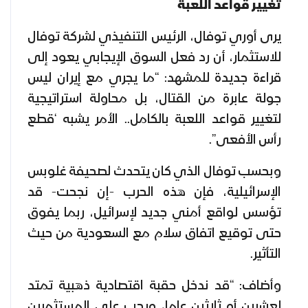
تغيير قواعد اللعبة
يرى أوري توفال، الرئيس التنفيذي لشركة توفال
للاستثمار، أن رد فعل السوق الإيجابي يعود إلى
قراءة جديدة للمشهد: “ما يجري مع إيران ليس
جولة عابرة من القتال، بل محاولة استراتيجية
لتغيير قواعد اللعبة بالكامل.. الأمر يشبه ‘قطع
رأس الأفعى”.
وبحسب توفال الذي كان يتحدث لصحيفة غلوبس
الإسرائيلية، فإن هذه الحرب -إن نجحت- قد
تؤسس لواقع أمني جديد لإسرائيل، ربما يفوق
حتى توقيع اتفاق سلام مع السعودية من حيث
التأثير.
وأضاف: “قد ندخل حقبة اقتصادية ذهبية تمتد
لعشرين أو ثلاثين عاما، ويجب على المستثمرين