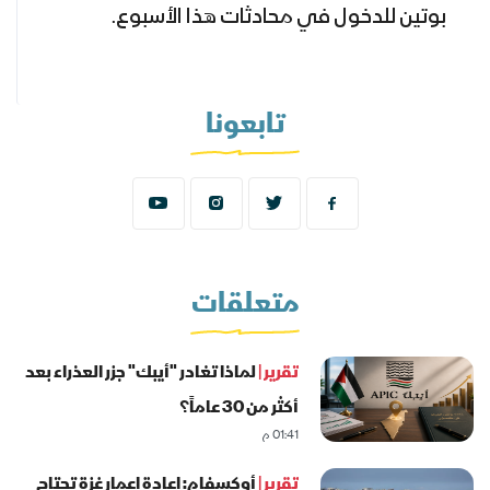
بوتين للدخول في محادثات هذا الأسبوع.
تابعونا
متعلقات
تقرير |
لماذا تغادر "أيبك" جزر العذراء بعد
أكثر من 30 عاماً؟
01:41 م
تقرير |
أوكسفام: إعادة إعمار غزة تحتاج