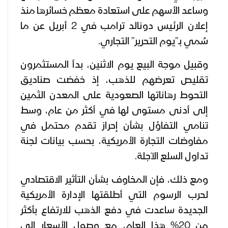
وساعد الأسهم على استعادة معظم خسائرها منذ
إعلان الرئيس دونالد ترامب في 2 أبريل عن ما
سُمي بـ”يوم التحرير” التجاري.
وقبيل موجة البيع يوم الاثنين، بدأ المستثمرون
تقليص تعرضهم للذهب، إذ خفضت صناديق
التحوط رهاناتها الصعودية على المعدن الثمين
إلى أدنى مستوى لها في أكثر من عام، وسط
تنامي التفاؤل بشأن إحراز تقدم محتمل في
مفاوضات التجارة الأمريكية، بحسب بيانات لجنة
تداول السلع الآجلة.
ومع ذلك، فإن المخاوف بشأن التأثير الاقتصادي
لحرب الرسوم التي أطلقتها الإدارة الأمريكية
الجديدة ساعدت في دفع الذهب للارتفاع بأكثر
من 20% هذا العام، مع وصول الأسعار إلى