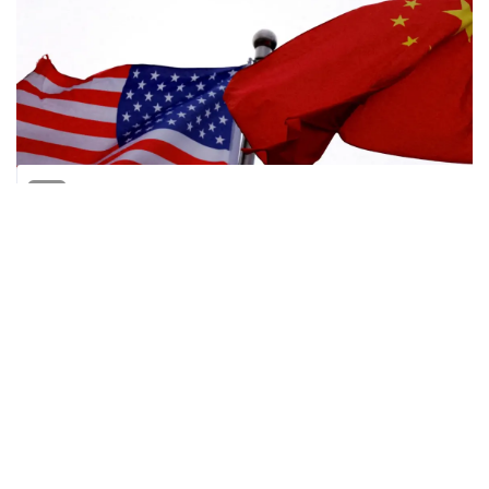
المنقبون - The Miners
في خطوة تهدف إلى تهدئة التوترات التجارية
المتصاعدة بين أكبر اقتصادين في العالم، أعلنت
الولايات المتحدة والصين عن اتفاق مشترك في
جنيف لتخفيض الرسوم الجمركية المفروضة على
واردات كل منهما من الآخر، وذلك لمدة 90 يوما،
كفترة سماح إضافية لحل الخلافات العالقة.
وبحسب البيان الصادر الاثنين، سيتم خفض الرسوم