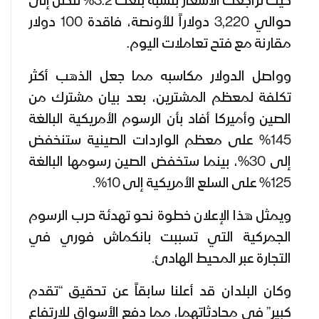
حيث تراجعت الأسعار بنسبة بلغت 3.2% لتصل إلى
حوالي 3,220 دولاراً للأونصة، فاقدة 100 دولار
مقارنة مع فتح تعاملات اليوم.
وواصل الدولار مكاسبه مما جعل الذهب أكثر
تكلفة لمعظم المشترين، بعد بيان مشترك من
الصين وأميركا أفاد بأن الرسوم الأمريكية البالغة
145% على معظم الواردات الصينية ستنخفض
إلى 30%، بينما ستخفض الصين رسومها البالغة
125% على السلع الأمريكية إلى 10%.
ويمثل هذا الإعلان خطوة نحو تهدئة حرب الرسوم
الجمركية التي تسببت بانكماش فوري في
التجارة عبر المحيط الهادئ.
وكان البلدان قد أعلنا سابقاً عن تحقيق “تقدم
كبير” في محادثاتهما، مما دفع الأسواق للارتفاع