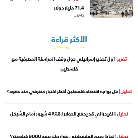
71.4 مليار دولار
12:51 م
الأكثر قراءة
تقرير |
أول تحذير إسرائيلي حول وقف المراسلة المصرفية مع
فلسطين
تحليل |
هل يواجه اقتصاد فلسطين أخطر اختبار مصرفي منذ عقود؟
تحليل |
الفيدرالي قد يدفع الدولار لـ قمّة 4 شهور أمام الشيكل
تحليل |
لماذا يهتم الفلسطيني بقرار بنك يبعد 9000 كيلومتر؟