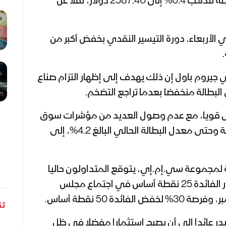
وتراجعت العقود الأميركية الآجلة للذهب 0.4% إلى 2587.40 دولار، نقلاً عن
 الأربعاء، دورة التيسير النقدي بخفض أكبر من
 جيروم باول إن ذلك يهدف إلى إظهار التزام صناع
لبطالة منخفضا بعدما تراجع التضخم.
 يزال قويا، مع عدم وصول العديد من مؤشرات سوق
العمل، مثل طلبات إعانة البطالة وحتى معدل البطالة الحالي البالغ 4.2%، إلى
ة لمجموعة سي.إم.إي، يتوقع المتداولون حاليا
فرصة بنسبة 70% لخفض أسعار الفائدة 25 نقطة أساس في اجتماع مجلس
ئدة 50 نقطة أساس.
تق
يدر عائدا إلى أن يصبح استثمارا مفضلا في ظل