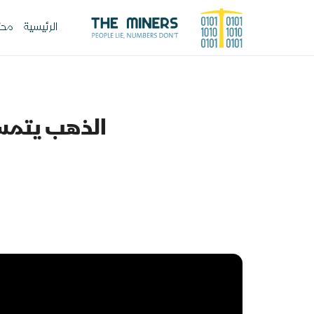
الرئيسية
محت
الذهب يتمسك