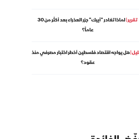
تقرير |
لماذا تغادر "أيبك" جزر العذراء بعد أكثر من 30
عاماً؟
يل |
هل يواجه اقتصاد فلسطين أخطر اختبار مصرفي منذ
عقود؟