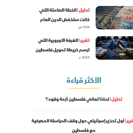
تحليل |
الخطة الصامتة التي
كانت ستخفض الدين العام
11:04 ص
الفلسطيني
تقرير |
الغرفة الأوروبية التي
ترسم خريطة تمويل فلسطين
12:53 م
الأكثر قراءة
تحليل |
لماذا تعاني فلسطين أزمة وقود؟
رير |
أول تحذير إسرائيلي حول وقف المراسلة المصرفية
مع فلسطين