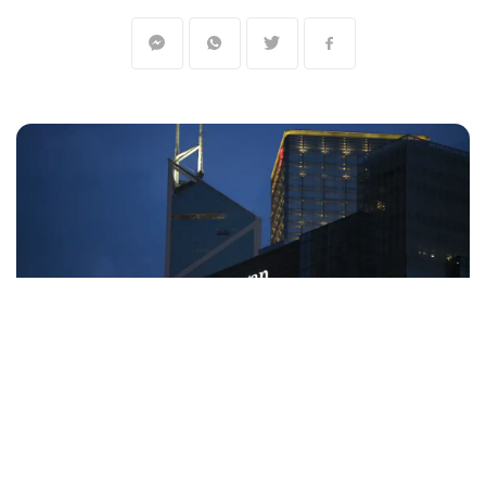
المنقبون -
The Miners
قدّم
كبير الاقتصاديين في "جي بي مورغان"
مايكل فيرولي،
نصيحته للبنك الفيدرالي