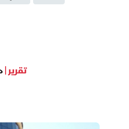
تقرير |
م