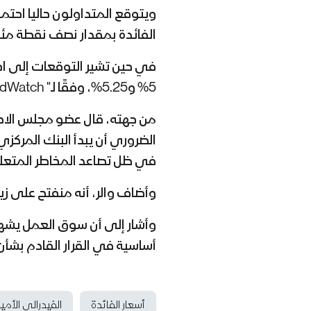
الفائدة بمقدار نصف نقطة مئوية لي
5% و5.25%، وفقًا لـ"
dWatch
من جهته، قال عضو مجلس الاحت
الضروري أن يبدأ البنك المركز
في ظل تصاعد المخاطر المتعل
وأضاف والر، أنه منفتح على زي
وأشار إلى أن سوق العمل يشهد ت
أساسية في القرار القادم بشأن 
أسعار الفائدة
الفيدرالي الأم