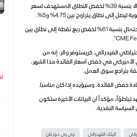
ويتوقع المتداولون حاليا احتمالا بنسبة 39% لخفض النطاق المستهدف لسعر
صل إلى نطاق يتراوح بين 4.75% و5%.
في حين تشير التوقعات إلى احتمال بنسبة 61% لخفض ربع نقطة إلى نطاق بين
".
CME Fe
ياطي الفيدرالي، كريستوفر والر، إنه من
ي الأميركي في خفض أسعار الفائدة هذا الشهر،
قة بتراجع سوق العمل.
تق
ادة خفض الفائدة، وسيؤيده إذا كان مناسبا.
باطؤاً، مؤكداً أن البيانات الأخيرة ستكون
السياسة النقدية.
يركي
البنك الفيدرالي
جي بي مورغان