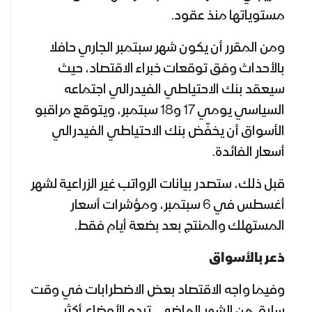
مستوياتها منذ عقود.
ومن المقرر أن يكون شهر سبتمبر الجاري حافلا
بالأحداث وفق توقعات
خبراء الاقتصاد، حيث
سيعقد بنك الاحتياطي الفيدرالي اجتماعه
السياسي يومي 17 و18 سبتمبر
، و
يتوقع مراقبو
ال
أ
سو
ا
ق أن يخ
فّ
ض بنك الاحتياطي الفيدرالي
أسعار الفائدة.
قبل ذلك، ستصدر بيانات الرواتب غير الزراعية لشهر
أغسطس في 6 سبتمبر، ومؤشرات أسعار
المستهلك والمنتج بعد بضعة أيام فقط.
ذعر بالأسواق
وفيما واجه الاقتصاد بعض الاضطرابات في وقت
سابق من الشهر الماضي، تبدو الأوضاع أكثر