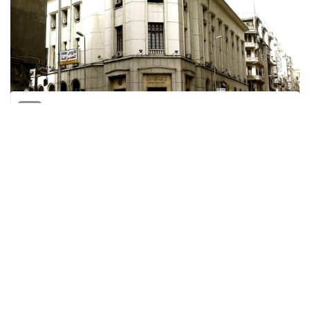
المنقبون -
The Miners
نمت الودائع بالعملات الأجنبية غير الحكومية في
البنوك المصرية خلال الشهور السبعة الأولى من
العام الحالي 2024 بأكثر من 3 مليارات دولار.
ووفق بيانات البنك المركزي المصري، وصلت
ودائع العملات الأجنبية
إلى 53.8 مليار دولار
بنهاية يوليو الماضي، مقابل 50.5 مليار دولار
بنهاية ديسمبر 2023
.