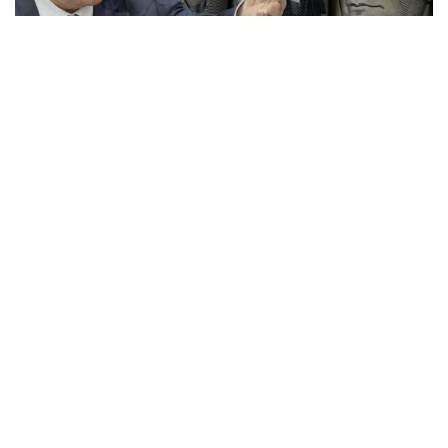
المنقبون - The Miners
لم تتلق الحكومة الفلسطينية أية أموال عربية
تخصص لدعم الميزانية، خلال فترة الشهور الثمانية
الأولى من العام الجاري، مقارنة مع 16.3 مليون
شيكل في الفترة المقابلة من العام الماضي.
جاء ذلك، وفق مسح أجرته منصة المنقبون
استنادا على بيانات الميزانية الفلسطينية عن فترة
الشهور الثمانية الأولى من العام الجاري.
وحتى نهاية أغسطس الماضي، بلغ إجمالي
الدعم الخارجي الموجه للميزانية الفلسطينية
(العامة والتطويرية)، نحو 768 مليون شيكل،