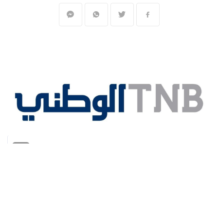
المنقبون - The Miners
أكثر من 4 شهور مضت على أزمة مجلس إدارة
البنك الوطني، والتي بدأت في فبراير.شباط
الماضي، وتصاعدت في أبريل/نيسان الماضي،