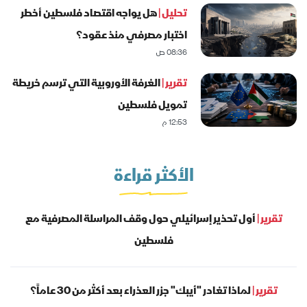
تحليل |
هل يواجه اقتصاد فلسطين أخطر
اختبار مصرفي منذ عقود؟
08:36 ص
تقرير |
الغرفة الأوروبية التي ترسم خريطة
تمويل فلسطين
12:53 م
الأكثر قراءة
تقرير |
أول تحذير إسرائيلي حول وقف المراسلة المصرفية مع
فلسطين
تقرير |
لماذا تغادر "أيبك" جزر العذراء بعد أكثر من 30 عاماً؟