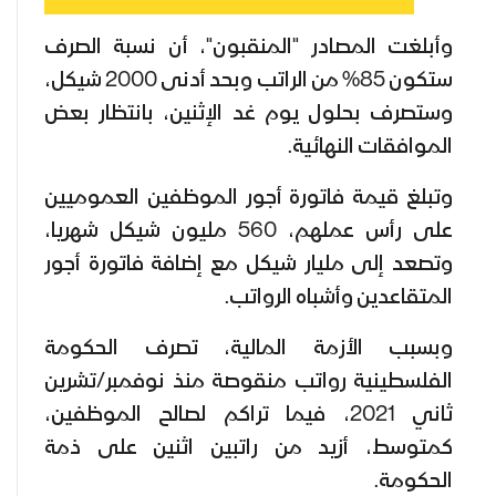
وأبلغت المصادر "المنقبون"، أن نسبة الصرف
ستكون 85% من الراتب وبحد أدنى 2000 شيكل،
وستصرف بحلول يوم غد الإثنين، بانتظار بعض
الموافقات النهائية.
وتبلغ قيمة فاتورة أجور الموظفين العموميين
على رأس عملهم، 560 مليون شيكل شهريا،
وتصعد إلى مليار شيكل مع إضافة فاتورة أجور
المتقاعدين وأشباه الرواتب.
وبسبب الأزمة المالية، تصرف الحكومة
الفلسطينية رواتب منقوصة منذ نوفمبر/تشرين
ثاني 2021، فيما تراكم لصالح الموظفين،
كمتوسط، أزيد من راتبين اثنين على ذمة
الحكومة.