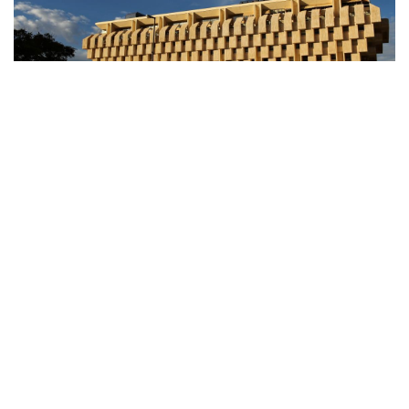
المنقبون - The Miners
مع انخفاض الشيكل مقابل الدولار، يعتقد
المحللون أن بنك إسرائيل قد يعيد التفكير في
رفع سعر الفائدة الأسبوع المقبل، وسط مخاوف
من ارتفاع التضخم.
وستجتمع اللجنة النقدية لبنك إسرائيل الأسبوع
المقبل لمناقشة قرار سعر الفائدة؛ كان التوقع أنه
سيرفع سعر الفائدة بمقدار 0.25% أخرى ولا يزال
من المرجح أن هذا ما سيحدث.