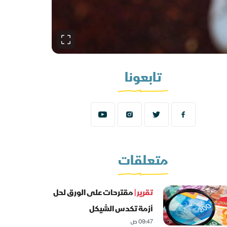
تابعونا
متعلقات
تقرير |
مقترحات على الورق لحل
أزمة تكدس الشيكل
09:47 ص