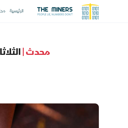
الرئيسية
محت
محدث |
الثلاث