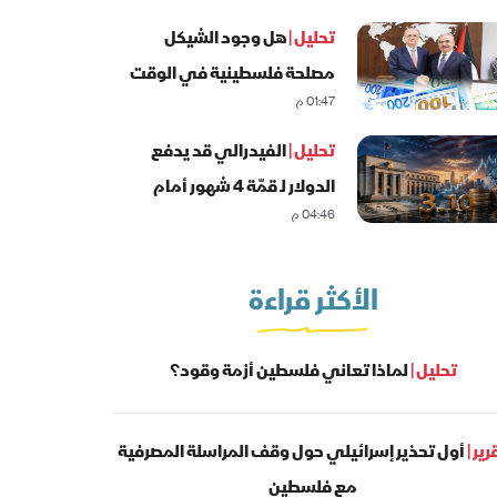
تحليل |
هل وجود الشيكل
مصلحة فلسطينية في الوقت
01:47 م
الحالي؟
تحليل |
الفيدرالي قد يدفع
الدولار لـ قمّة 4 شهور أمام
04:46 م
الشيكل
الأكثر قراءة
تحليل |
لماذا تعاني فلسطين أزمة وقود؟
رير |
أول تحذير إسرائيلي حول وقف المراسلة المصرفية
مع فلسطين