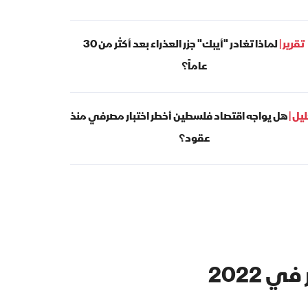
تقرير |
لماذا تغادر "أيبك" جزر العذراء بعد أكثر من 30
عاماً؟
يل |
هل يواجه اقتصاد فلسطين أخطر اختبار مصرفي منذ
عقود؟