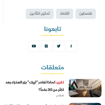
فلسطين
اقتصاد
تمكين للتأمين
تابعونا
متعلقات
تقرير |
لماذا تغادر "أيبك" جزر العذراء بعد
أكثر من 30 عاماً؟
01:41 م