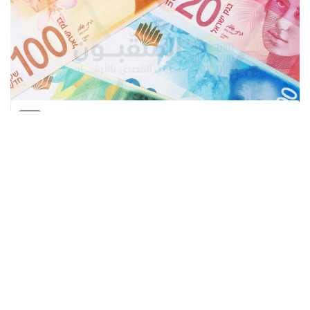
المنقبون - The Miners
تراجع سعر صرف الدولار الأمريكي قليلا في بداية
تعاملات اليوم الخميس، وسط توقعات بإعلان
بنك إسرائيل عن زيادة قوية على أسعار الفائدة
الأسبوع المقبل.
ويجتمع بنك إسرائيل في 3 أكتوبر/تشرين أول
المقبل، لاتحاد قرار بشأن أسعار الفائدة، وتحركاته
في السياسة النقدية في ظل قوة الدولار واتساع