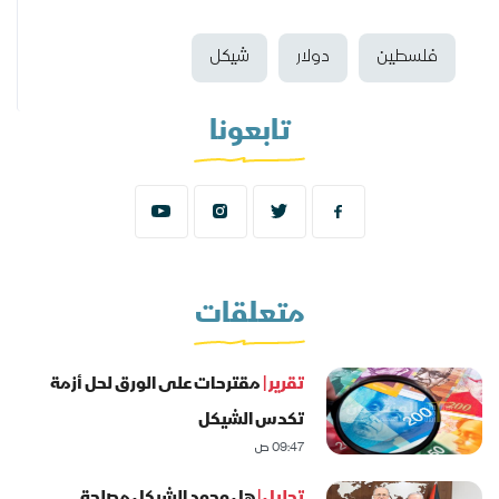
فلسطين
دولار
شيكل
تابعونا
متعلقات
تقرير |
مقترحات على الورق لحل أزمة
تكدس الشيكل
09:47 ص
تحليل |
هل وجود الشيكل مصلحة