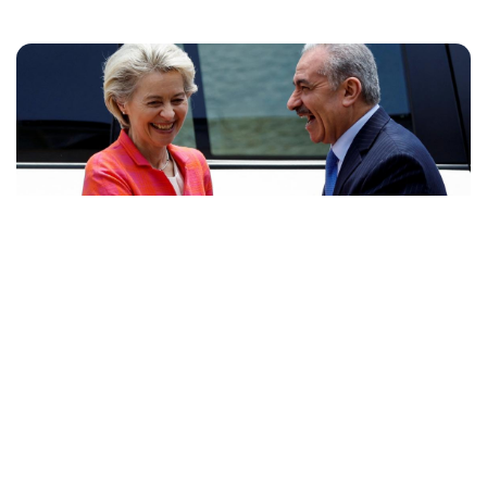
المنقّبون - The Miners / محمد خبيصة
تلقت الحكومة الفلسطينية منحا مالية من الاتحاد
الأوروبي خلال يوليو/تموز الماضي، لكنها لم تكن
مخصصة لفاتورة رواتب الموظفين العموميين،
بل لقنوات أخرى.
ووفق بيانات الميزانية الفلسطينية الصادرة عن