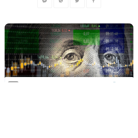
المنقّبون - The Miners - رويترز
وصل مؤشر الدولار لأعلى مستوى في 20 عاما
يوم الخميس، كما وصل إلى ذروة 24 عاما أمام
الين الياباني الحساس لتحركات أسعار الفائدة بعد
أن أظهرت بيانات أمريكية أن الاقتصاد قوي