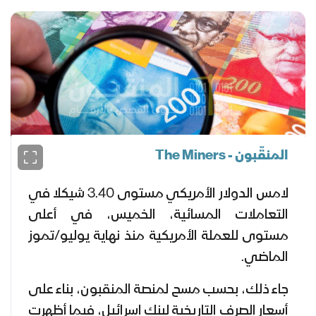
المنقّبون - The Miners
لامس الدولار الأمريكي مستوى 3.40 شيكلا في
التعاملات المسائية، الخميس، في أعلى
مستوى للعملة الأمريكية منذ نهاية يوليو/تموز
الماضي.
جاء ذلك، بحسب مسح لمنصة المنقبون، بناء على
أسعار الصرف التاريخية لبنك إسرائيل، فيما أظهرت