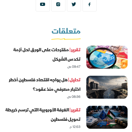
متعلقات
تقرير |
مقترحات على الورق لحل أزمة
تكدس الشيكل
09:47 ص
تحليل |
هل يواجه اقتصاد فلسطين أخطر
اختبار مصرفي منذ عقود؟
08:36 ص
تقرير |
الغرفة الأوروبية التي ترسم خريطة
تمويل فلسطين
12:53 م