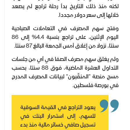
لكنه منذ ذلك التاريخ بدأ رحلة تراجع لم يصعد
خلالها إلى سعر دولار مجددا.
وفتح سهم المصرف في التعاملات الصباحية
اليوم الإثنين، على تراجع بنسبة 4.4% إلى 86
سنتا، نزولا من إغلاق أمس الجمعة البالغ 87 سنتا.
ولم يغلق سهم مصرف الصفا في أي من جلسات
التداول العشرة الماضية، فوق 88 سنتا، بحسب
مسح منصة "المنقّبون" لبيانات المصرف المدرج
في بورصة فلسطين.
يعود التراجع في القيمة السوقية
للسهم، إلى استمرار البنك في
تسجيل صافي خسائر مالية منذ بدء