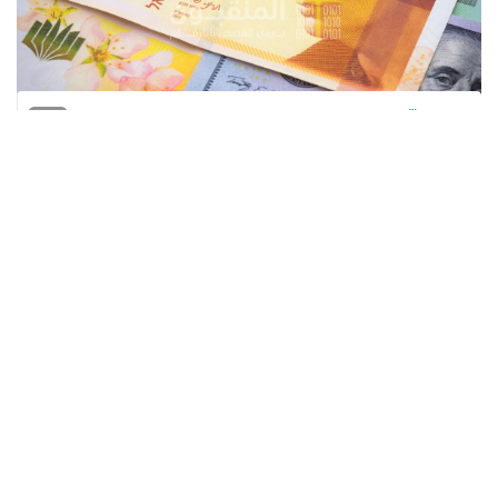
المنقّبون - The Miners
حافظ الشيكل الإسرائيلي على قوته أمام الدولار
الأمريكي في بداية التعاملات الأسبوعية، اليوم
الإثنين، وسط مخاوف من دخول الاقتصاد
الأمريكي في ركود.
وفي التعاملات الصباحية اليوم الإثنين، بلغ سعر
صرف الدولار 3.39 شيكلا، إذ ما زالت العملة
الإسرائيلية تحافظ على سعر صرف دون 3.40 لكل
دولار.