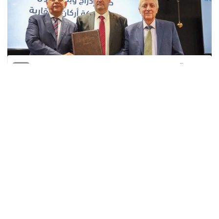
المنقّبون - The Miners
وقعت، الأحد، ضمن مراسم احتفالية رسمية
اتفاقية إدراج وبدء التداول على أسهم شركة
أركان العقارية في بورصة فلسطين، وذلك بعد
إتمام كافة المتطلبات والإجراءات اللازمة من
الجهات الرقابية.
وبموجب هذه الاتفاقية، بدأ التداول على سهم
أركان تحت الرمز (ARKAAN) في البورصة اليوم
بعد أن تم قرع جرس التداول.