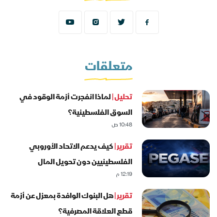
متعلقات
تحليل |
لماذا انفجرت أزمة الوقود في
السوق الفلسطينية؟
10:48 ص
تقرير |
كيف يدعم الاتحاد الأوروبي
الفلسطينيين دون تحويل المال
12:19 م
للحكومة؟
تقرير |
هل البنوك الوافدة بمعزل عن أزمة
قطع العلاقة المصرفية؟