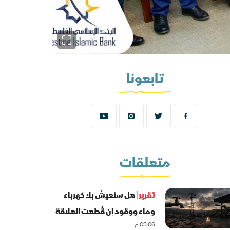
تابعونا
متعلقات
تقرير |
هل سنعيش بلا كهرباء
وماء ووقود إن قُطعت العلاقة
03:06 م
المصرفية مع إسرائيل؟