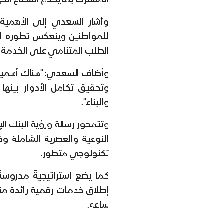
المشترك بما يخدم القطاع الك
وأشار السعدي إلى الأهمية ا
للمواطنين وينعكس تطوره ا
الطلب المتنامي على الخدمة ال
وأضاف السعدي: "هناك أهمية ك
وتحقيق تكامل الأدوار بينها 
والبناء".
وتتمحور رسالة ورؤية البنك 
النوعية والعصرية الشاملة وفق
تكنولوجي متطور.
كما يضع استراتيجيةً مدروس
ساعة.