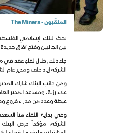
المنقّبون - The Miners
بحث البنك الإسلامي الفلسطين
بين الجانبين وفتح آفاق جديدة
جاء ذلك, خلال لقاءٍ عقد في 
الشركة إياد خلف ومدير عام ا
ومن جانب البنك شارك المدير 
علاء رزية، ومساعد المدير الع
عيطة وعدد من مدراء فروع ودوا
وفي بداية اللقاء هنأ السعدي
الشركة، مؤكداً حرص البنك ع