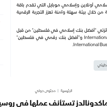
لامي أونلاين وإسلامي موبايل التي تقدم باقة
ن خلال بيئة سهلة وآمنة تعزز التجربة الرقمية
ائزتي "أفضل بنك إسلامي في فلسطين" من قبل
مجلة International Finance Magazine و"أفضل بنك رقمي في فلسطين"
سطيني
الرئيسية
محتوى دولي
كدونالدز تستأنف عملها في روسيا