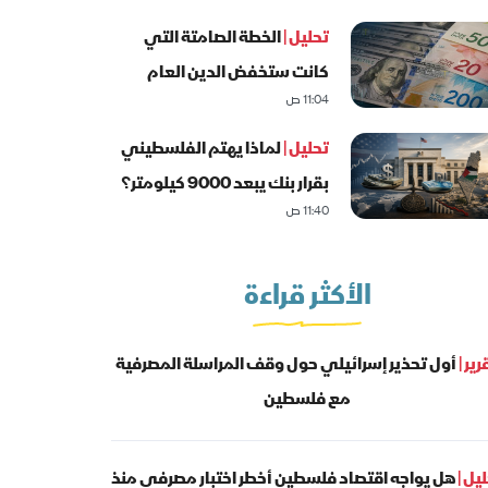
تحليل |
الخطة الصامتة التي
كانت ستخفض الدين العام
11:04 ص
الفلسطيني
تحليل |
لماذا يهتم الفلسطيني
بقرار بنك يبعد 9000 كيلومتر؟
11:40 ص
الأكثر قراءة
رير |
أول تحذير إسرائيلي حول وقف المراسلة المصرفية
مع فلسطين
يل |
هل يواجه اقتصاد فلسطين أخطر اختبار مصرفي منذ