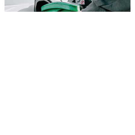
المنقّبون - The Miners / محمد خبيصة
تتجه السوق الفلسطينية لتشهد زيادة على أسعار
الوقود اعتبارا من مطلع أبريل/نيسان المقبل،
بالتزامن مع الصعود الكبير لأسعار النفط الخام
عالميا.
خلال الشهر الجاري، أبقت الحكومة الفلسطينية
على أسعار الوقود دون تغيير، على الرغم من
ارتفاع الأسعار عالميا، وفي إسرائيل؛ إذ تحدد
الأخيرة حجم الزيادة على أسعار المشتقات المباع