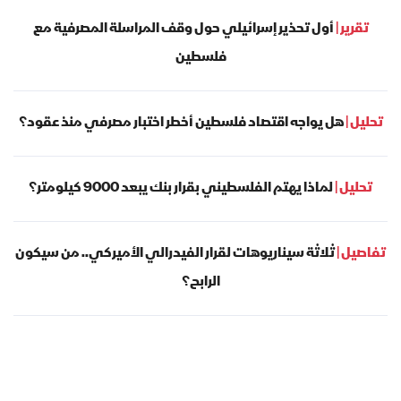
تقرير |
أول تحذير إسرائيلي حول وقف المراسلة المصرفية مع
فلسطين
تحليل |
هل يواجه اقتصاد فلسطين أخطر اختبار مصرفي منذ عقود؟
تحليل |
لماذا يهتم الفلسطيني بقرار بنك يبعد 9000 كيلومتر؟
تفاصيل |
ثلاثة سيناريوهات لقرار الفيدرالي الأميركي.. من سيكون
الرابح؟