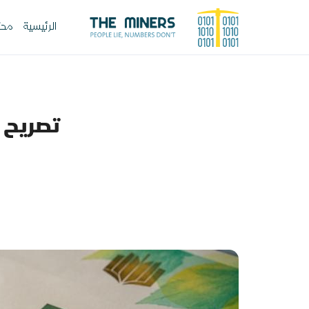
الرئيسية
محت
تصريح ل