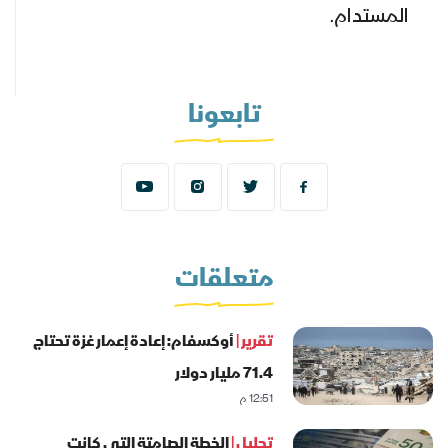
المستدام.
تابعونا
متعلقات
تقرير |
أوكسفام: إعادة إعمار غزة تحتاج
71.4 مليار دولار
12:51 م
تحليل |
الخطة الصامتة التي كانت