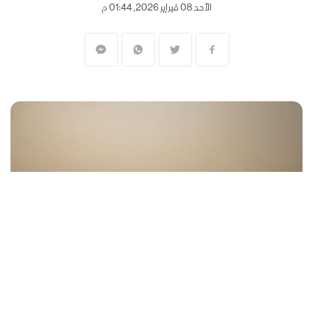
الأحد 08 فبراير 2026, 01:44 م
المنقبون - The Miners
قررت بلدية القدس تجميد مناقشة خطة تخصيص
قطعة أرض في شرق المدينة لإقامة فندق في