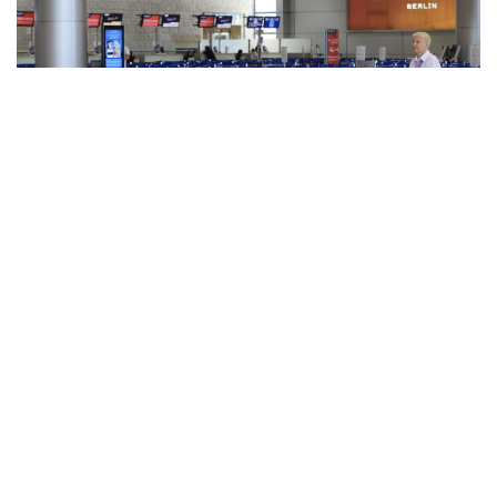
المنقبون -
The Miners
واصلت شركات الطيران العالمية تعليق رحلاتها
من وإلى إسرائيل، مع انضمام المزيد من الشركات
إلى القائمة بعد سقوط صاروخ أطلقته جماعة
أنصار الله (الحوثيون) قرب مطار بن غوريون
الدولي يوم الأحد الماضي.
والشركات التي علقت رحلاتها: أميركان إيرلاينز،
دلتا، ويونايتد إيرلاينز: ألغت كل رحلاتها إلى إسرائيل
حتى نهاية الأسبوع الحالي، لوفتهانزا: مددت