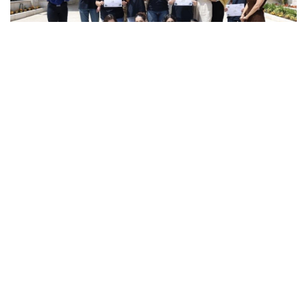
خرّج البنك الوطني اليوم الدفعة الأولى من طلبة
برنامج "ابداها صح"، والتي ضمت 16 طالب
وطالبة من الصف الحادي عشر من مدرستي
الفريندز والمستقبل. وقدم البرنامج على مدار 4
أسابيع مكثفة، الوعي المالي والمصرفي
للمشاركين مع التركيز على التخطيط المالي
والميزانيات، والمفاهيم المصرفية الأساسية،
والدفع الالكتروني، والعطاءات، بالإضافة إلى
الاستثمار، وتقلبات أسعار الصرف.
وفي كلمتها أثناء التخريج، أعربت مديرة العلاقات
العامة في البنك الوطني ريم عناني عن فخر