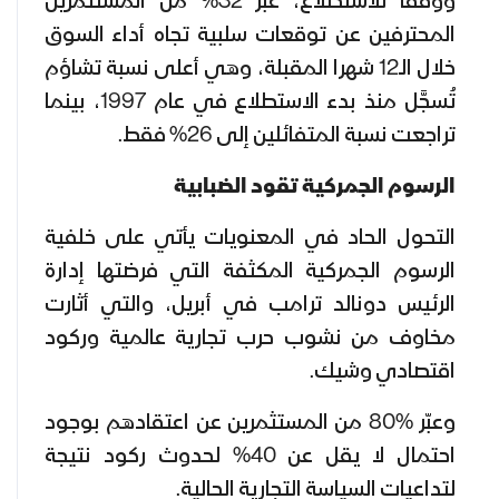
ووفقًا للاستطلاع، عبّر 32% من المستثمرين
المحترفين عن توقعات سلبية تجاه أداء السوق
خلال الـ12 شهرا المقبلة، وهي أعلى نسبة تشاؤم
تُسجَّل منذ بدء الاستطلاع في عام 1997، بينما
تراجعت نسبة المتفائلين إلى 26% فقط.
الرسوم الجمركية تقود الضبابية
التحول الحاد في المعنويات يأتي على خلفية
الرسوم الجمركية المكثفة التي فرضتها إدارة
الرئيس دونالد ترامب في أبريل، والتي أثارت
مخاوف من نشوب حرب تجارية عالمية وركود
اقتصادي وشيك.
وعبّر %80 من المستثمرين عن اعتقادهم بوجود
احتمال لا يقل عن 40% لحدوث ركود نتيجة
لتداعيات السياسة التجارية الحالية.